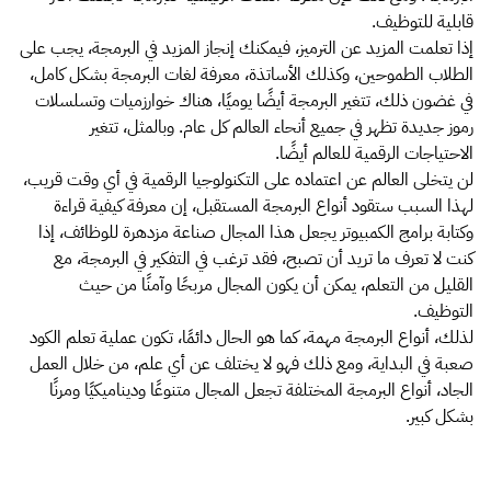
قابلية للتوظيف.
إذا تعلمت المزيد عن الترميز، فيمكنك إنجاز المزيد في البرمجة، يجب على
الطلاب الطموحين، وكذلك الأساتذة، معرفة لغات البرمجة بشكل كامل،
في غضون ذلك، تتغير البرمجة أيضًا يوميًا، هناك خوارزميات وتسلسلات
رموز جديدة تظهر في جميع أنحاء العالم كل عام. وبالمثل، تتغير
الاحتياجات الرقمية للعالم أيضًا.
لن يتخلى العالم عن اعتماده على التكنولوجيا الرقمية في أي وقت قريب،
لهذا السبب ستقود أنواع البرمجة المستقبل، إن معرفة كيفية قراءة
وكتابة برامج الكمبيوتر يجعل هذا المجال صناعة مزدهرة للوظائف، إذا
كنت لا تعرف ما تريد أن تصبح، فقد ترغب في التفكير في البرمجة، مع
القليل من التعلم، يمكن أن يكون المجال مربحًا وآمنًا من حيث
التوظيف.
لذلك، أنواع البرمجة مهمة، كما هو الحال دائمًا، تكون عملية تعلم الكود
صعبة في البداية، ومع ذلك فهو لا يختلف عن أي علم، من خلال العمل
الجاد، أنواع البرمجة المختلفة تجعل المجال متنوعًا وديناميكيًا ومرنًا
بشكل كبير.