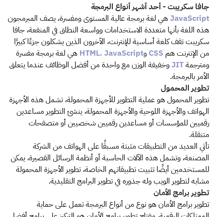
جافا سكريبت - أحد أشهر أنواع البرمجة
JavaScript
هي لغة برمجة عالية المستوى ومفسرة، يصف المبرمجون
هذه اللغة بأنها متعددة الاستخدامات وواسعة النطاق في المنفعة، جافا
سكريبت تقف كلغة أساسية للإنترنت، الآخرون الذين يشكلون جزءًا كبيرًا
من الإنترنت هم
CSS
و
HTML. JavaScript
هي لغة برمجة مفسرة
ومترجمة
JIT
وخفيفة الوزن مع واحدة من أفضل الوظائف عندما يتعلق
الأمر بالبرمجة.
تطوير المحمول
تطوير المحمول هو عملية التطوير للأجهزة المحمولة، تشمل هذه الأجهزة
الهواتف والأجهزة اللوحية والأجهزة المحمولة، ينشئ التطوير مساعدين
رقميين للمؤسسات أو مساعدين رقميين شخصيين أو متصفحات
متنقلة.
تأتي العديد من التطبيقات مثبتة مسبقًا على الهواتف من الشركة
المصنعة، وتشمل هذه الآلات الحاسبة أو أنظمة الرسائل القصيرة، يمكن
للمستخدمين أيضًا تثبيت تطبيقاتهم الخاصة، تطوير الأجهزة المحمولة
مشابه لتطوير الويب وله جذوره في تطوير البرامج التقليدية.
تطوير برامج الأمان
تطوير برامج الأمان هو نوع من أنواع البرمجة تعمل على حماية
الممتلكات الرقمية، مفتاح تطوير برامج الأمان هو التركيز على برامج أفضل