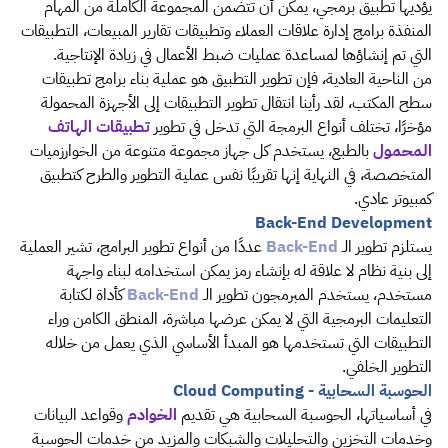
يؤديها تطبيق برمجي، يمكن أن تتضمن المجموعة الكاملة من المهام
المنفذة برامج إدارة علاقات العملاء وتطبيقات تقارير المبيعات، التطبيقات
التي تم إنشاؤها لمساعدة عمليات ضبط الأعمال في زيادة الإنتاجية.
من الناحية العادية، فإن تطوير التطبيق هو عملية بناء برامج تطبيقات
سطح المكتب، لقد رأينا انتقال تطوير التطبيقات إلى الأجهزة المحمولة
مؤخرًا، تختلف أنواع البرمجة التي تدخل في تطوير
تطبيقات الهاتف
المحمول
بالطبع، يستخدم كل جهاز مجموعة متنوعة من الخوارزميات
المتخصصة، في النهاية إنها تقريبًا نفس عملية التطوير والطرح كتطبيق
كمبيوتر عادي.
Back-End Development
يستلزم تطوير الـ
Back-End
عددًا من أنواع تطوير البرامج، تشير العملية
إلى بنية نظام لا علاقة له بإنشاء رمز يمكن استخدامه لبناء واجهة
مستخدم، يستخدم المبرمجون تطوير الـ
Back-End
كأداة لكتابة
التعليمات البرمجية التي لا يمكن عرضها مباشرة، المنطق الكامن وراء
التطبيقات التي تستخدمها هو المبدأ الأساسي الذي يعمل من خلاله
التطوير الخلفي.
الحوسبة السحابية - Cloud Computing
في أساسياتها، الحوسبة السحابية هي تقديم
الخوادم
وقواعد البيانات
وخدمات التخزين والتحليلات والشبكات والمزيد من خدمات الحوسبة