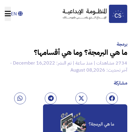
EN
برمجة
ما هي البرمجة؟ وما هي أقسامها؟
2734 مشاهدات | منذ ساعة | تم النشر: December 16,2022 -
آخر تحديث: August 08,2026
مشاركة