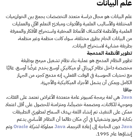
علم البيانات
علم البيانات هو مجال دراسة متعدد التخصصات يجمع بين الخوارزميات
المختلفة والأساليب العلمية والأدوات ومبادئ التعلم الآلي والعمليات
العلمية والأنظمة لاكتشاف الأنماط المخفية واستخراج الأفكار والمعرفة
من البيانات الخام بطرق مختلفة، سواء كانت منظمة وغير منظمة،
بطريقة مشابهة لاستخراج البيانات.
تطوير الأنظمة المدمجة
تطوير النظام المدمج هو عملية بناء نظام تشغيل مبرمج بوظيفة
مخصصة داخل نظام كهربائي أو ميكانيكي أوسع يخدم غرضًا أوسع، غالبًا
مع تحديات الحوسبة في الوقت الفعلي، إنه مدمج كجزء من الجهاز
الكامل ويمكن أن يشمل الأجزاء الميكانيكية والأجهزة.
جافا
Java
هي لغة برمجة كمبيوتر عامة متعددة الأغراض تعتمد على الفئات،
وموجهة للكائنات، ومصممة خصيصًا، ومتزامنة للحصول على أقل اعتماد
ممكن على التنفيذ، تم إنشاء اللغة بهدف السماح لمطوري التطبيقات
بكتابة الرموز وتشغيلها في أي مكان طالما أن النظام الأساسي يدعم
Java
دون الحاجة إلى إعادة الترجمة،
Java
مملوكة لشركة
Oracle
وتم
إنشاؤها عام 1995.