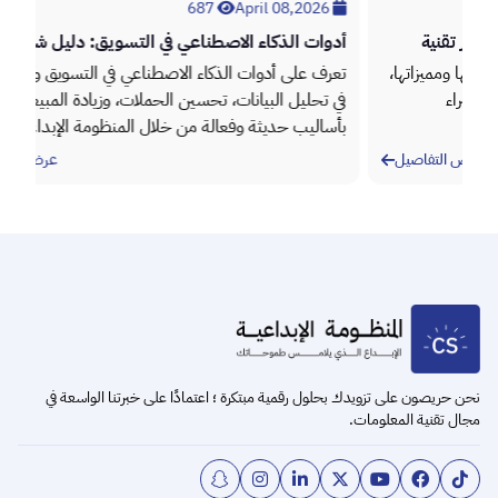
April 08,2026
687
April 08,2026
أدوات الذكاء الاصطناعي في التسويق: دليل شامل لزيادة
تطو
الأداء
أعم
،
تعرف على أدوات الذكاء الاصطناعي في التسويق وكيف تساعد
خدم
في تحليل البيانات، تحسين الحملات، وزيادة المبيعات
الم
بأساليب حديثة وفعالة من خلال المنظومة الإبداعية.
الم
عرض التفاصيل
Item
2
of
3
نحن حريصون على تزويدك بحلول رقمية مبتكرة ؛ اعتمادًا على خبرتنا الواسعة في
مجال تقنية المعلومات.