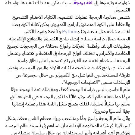
خوارزمية وترميزها إلى
لغة برمجة
بحيث يمكن بعد ذلك تنفيذها بواسطة
الكمبيوتر.
تتضمن معالجة البرمجة عمليات التصميم، الكتابة، الاختبار، التصحيح
والحفاظ على الكود المصدري لبرامج الكمبيوتر، يمكن كتابة الكود بعدة
لغات مختلفة مثل Java وC و
Python
وSwift وغيرها الكثير.
البرمجة مجال دراسة يستلزم إنشاء برامج الكمبيوتر والمواقع الإلكترونية
وتطبيقات الهاتف وأنظمة الشركات وأنواع مختلفة من البرمجيات لجميع
المقاصد والأغراض، تختلف أنواع البرمجة في المنفعة والانتشار، وتشمل
البرمجة استخدام لغة عامة الغرض تم تصميمها على نطاق واسع
لاستخدام برامج كتابية متخصصة لكتابة الأكواد والرموز البرمجية، وتعتبر
طريقة للمستخدمين للتواصل مع الكمبيوتر من خلال مجموعة من
الإرشادات تسمى "التعليمات البرمجية".
علم الحاسوب ليس دراسة البرمجة فقط، ومع ذلك تعد البرمجة جزءًا
مهمًا مما يفعله عالم الكمبيوتر، غالبًا ما تكون البرمجة هي الطريقة التي
نخلق بها تمثيلاً لحلولنا، لذلك يصبح تمثيل اللغة هذا وعملية إنشائها
جزءًا أساسيًا وضروريًا.
ولأن عالم البرمجة واسع جدًا ومتشعب ويراه معظم الناس معقد بشكل
كبير، قررنا في شركة
المنظومة الإبداعية
أن نساهم في تبسيط عالم البرمجة
وتوضيح أهم أقسامه وأبرز استخداماته من خلال سلسلة متصلة من