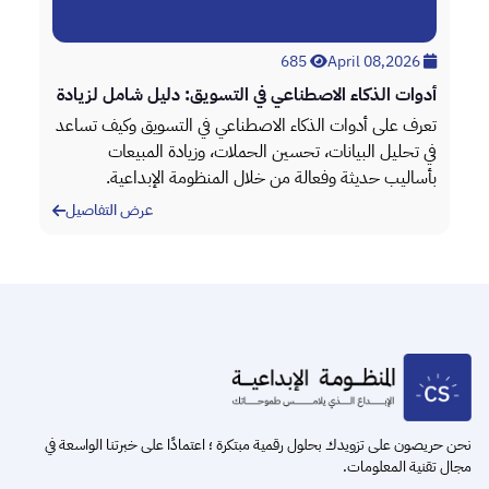
April 08,2026
685
April 08,2026
أدوات الذكاء الاصطناعي في التسويق: دليل شامل لزيادة
تطو
الأداء
أعم
،
تعرف على أدوات الذكاء الاصطناعي في التسويق وكيف تساعد
خدم
في تحليل البيانات، تحسين الحملات، وزيادة المبيعات
الم
بأساليب حديثة وفعالة من خلال المنظومة الإبداعية.
الم
عرض التفاصيل
Item
2
of
3
نحن حريصون على تزويدك بحلول رقمية مبتكرة ؛ اعتمادًا على خبرتنا الواسعة في
مجال تقنية المعلومات.