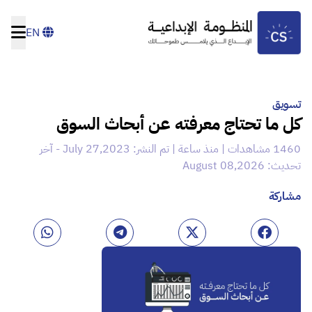
EN
تسويق
كل ما تحتاج معرفته عن أبحاث السوق
1460 مشاهدات | منذ ساعة | تم النشر: July 27,2023 - آخر
تحديث: August 08,2026
مشاركة