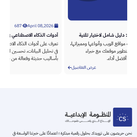
687
April 08,2026
تقنية
أدوات الذكاء الاصطناعي في التسويق: دليل شامل لزيادة
الأداء
ومميزاتها،
تعرف على أدوات الذكاء الاصطناعي في التسويق وكيف تساعد
اء
في تحليل البيانات، تحسين الحملات، وزيادة المبيعات
بأساليب حديثة وفعالة من خلال المنظومة الإبداعية.
التفاصيل
عرض التفاصيل
Item
2
of
3
نحن حريصون على تزويدك بحلول رقمية مبتكرة ؛ اعتمادًا على خبرتنا الواسعة في