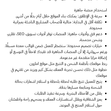
استخدام منصة جاهزة
سرعة في الإطلاق: يمكنك بناء الموقع خلال أيام بدلًا من أشهر.
تكلفة أقل في البداية: مثالية لأصحاب المشاريع الناشئة بميزانية
محدودة.
دعم فني وأدوات جاهزة: المنصات توفر أدوات تسويق، SEO، تقارير،
وشحن مدمجة.
خيارات تصميم محدودة: ستضطر للعمل ضمن قوالب معدة مسبقًا.
ورغم سهولتها، إلا أن المنصات الجاهزة قد تقيدك لاحقاً في التوسع أو
إضافة مزايا متقدمة غير مدعومة.
ربط موقعك بأنظمة الشحن و التتبع مثل موقع امازون
خطوة مثل ذلك تحسن تجربة العملاء بشكل كبير ويزيد من ثقتهم في
موقعك
يتيح للعميل تتبع طلبه لحظة بلحظة و استلام اشعارات بحالة
الشحنة ومتابعة مسارها بدقة.
يقلل من الأخطاء البشرية وسرعة تنفيذ الطلبات
يعزز الشفافية ويقلل استفسارات العملاء و يمنحهم راحة واطمئنان
حول استلام المنتج في الموعد.