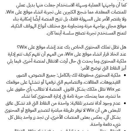
كما أن واجهتها العملية وسهلة الاستخدام جعلت منها بديل عملي
للمنصات المعقدة، مما شجع الكثيرين على تجربة انشاء موقع على Wix.
ولا يقتصر الأمر على السهولة فقط، بل تتيح المنصة أيضًا إمكانية بناء
موقع مجاني بواجهة مرنة ومتجاوبة مع مختلف أنواع الهواتف الذكية،
لتمنح المستخدم تجربة تصفح سلسة أينما كان.
هل تظل تملك المحتوى الخاص بك عند إنشاء موقع على Wix؟
عند اتخاذ قرار انشاء موقع على Wix، من المهم أن تفهم كيف تتم إدارة
ملكية المحتوى وما يحدث في حال أردت الانتقال لمنصة أخرى. فيما يلي
أبرز النقاط التي توضح الأمر:
ملكية المحتوى محفوظة لك بالكامل: جميع النصوص، الصور،
الفيديوهات، المقالات، والتصاميم التي ترفعها أو تنشئها على موقعك
عبر Wix تظل ملكك بشكل قانوني. المنصة لا تطالب بأي حقوق على
ما تنشره، مما يمنحك حرية تامة في إدارة المحتوى كما تشاء.
عدم وجود أداة تصدير تلقائية: واحدة من النقاط التي قد تشكل عائق
للبعض هي أن Wix لا توفر طريقة مباشرة لتصدير الموقع أو المحتوى
بشكل آلي. بعكس بعض المنصات الأخرى، لن تجد زر واحد ينقل كل
شيء دفعة واحدة.