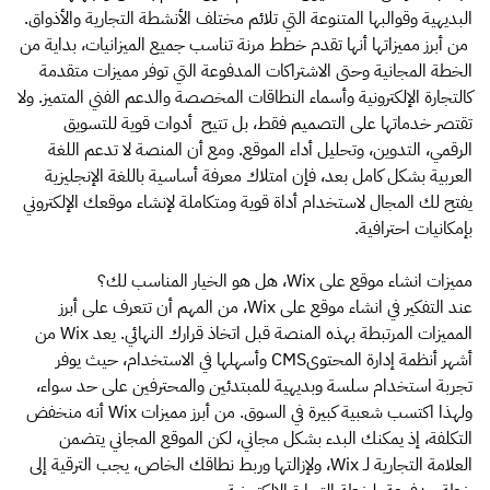
البديهية وقوالبها المتنوعة التي تلائم مختلف الأنشطة التجارية والأذواق.
من أبرز مميزاتها أنها تقدم خطط مرنة تناسب جميع الميزانيات، بداية من
الخطة المجانية وحتى الاشتراكات المدفوعة التي توفر مميزات متقدمة
كالتجارة الإلكترونية وأسماء النطاقات المخصصة والدعم الفني المتميز. ولا
تقتصر خدماتها على التصميم فقط، بل تتيح أدوات قوية للتسويق
الرقمي، التدوين، وتحليل أداء الموقع. ومع أن المنصة لا تدعم اللغة
العربية بشكل كامل بعد، فإن امتلاك معرفة أساسية باللغة الإنجليزية
يفتح لك المجال لاستخدام أداة قوية ومتكاملة لإنشاء موقعك الإلكتروني
بإمكانيات احترافية.
مميزات انشاء موقع على Wix، هل هو الخيار المناسب لك؟
عند التفكير في انشاء موقع على Wix، من المهم أن تتعرف على أبرز
المميزات المرتبطة بهذه المنصة قبل اتخاذ قرارك النهائي. يعد Wix من
أشهر أنظمة إدارة المحتوىCMS وأسهلها في الاستخدام، حيث يوفر
تجربة استخدام سلسة وبديهية للمبتدئين والمحترفين على حد سواء،
ولهذا اكتسب شعبية كبيرة في السوق. من أبرز مميزات Wix أنه منخفض
التكلفة، إذ يمكنك البدء بشكل مجاني، لكن الموقع المجاني يتضمن
العلامة التجارية لـ Wix، ولإزالتها وربط نطاقك الخاص، يجب الترقية إلى