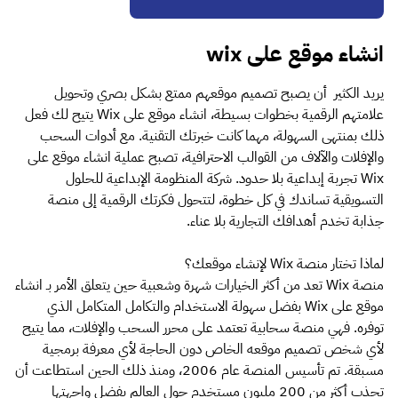
انشاء موقع على wix
يريد الكثير أن يصبح تصميم موقعهم ممتع بشكل بصري وتحويل
علامتهم الرقمية بخطوات بسيطة، انشاء موقع على Wix يتيح لك فعل
ذلك بمنتهى السهولة، مهما كانت خبرتك التقنية. مع أدوات السحب
والإفلات والآلاف من القوالب الاحترافية، تصبح عملية انشاء موقع على
Wix تجربة إبداعية بلا حدود. شركة المنظومة الإبداعية للحلول
التسويقية تساندك في كل خطوة، لتتحول فكرتك الرقمية إلى منصة
جذابة تخدم أهدافك التجارية بلا عناء.
لماذا تختار منصة Wix لإنشاء موقعك؟
منصة Wix تعد من أكثر الخيارات شهرة وشعبية حين يتعلق الأمر بـ انشاء
موقع على Wix بفضل سهولة الاستخدام والتكامل المتكامل الذي
توفره. فهي منصة سحابية تعتمد على محرر السحب والإفلات، مما يتيح
لأي شخص تصميم موقعه الخاص دون الحاجة لأي معرفة برمجية
مسبقة. تم تأسيس المنصة عام 2006، ومنذ ذلك الحين استطاعت أن
تجذب أكثر من 200 مليون مستخدم حول العالم بفضل واجهتها