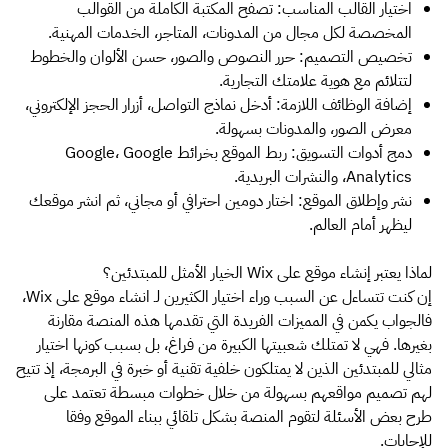
اختيار القالب المناسب: تصفح المكتبة الكاملة من القوالب
المخصصة لكل مجال من المدونات، المتاجر، الخدمات المهنية.
تخصيص التصميم: حرر النصوص والصور، حسن الألوان والخطوط
لتتلائم مع هوية علامتك التجارية.
إضافة الوظائف اللازمة: أدخل نماذج التواصل، أزرار الحجز الإلكتروني،
معرض الصور، والمدونات بسهولة.
دمج أدوات التسويق: ربط الموقع بخرائط Google، Google
Analytics، والنشرات البريدية.
نشر وإطلاق الموقع: اختار دومين احترافي أو مجاني، ثم انشر موقعك
ليظهر أمام العالم.
لماذا يعتبر إنشاء موقع على Wix الخيار الأمثل للمبتدئين؟
إن كنت تتساءل عن السبب وراء اختيار الكثيرين لـ انشاء موقع على Wix،
فالجواب يكمن في المميزات الفريدة التي تقدمها هذه المنصة مقارنة
بغيرها. فهي لا تمتلك شعبيتها الكبيرة من فراغ، بل بسبب كونها اختيار
مثالي للمبتدئين الذين لا يمتلكون خلفية تقنية أو خبرة في البرمجة، إذ تتيح
لهم تصميم مواقعهم بسهولة من خلال خطوات مبسطة تعتمد على
طرح بعض الأسئلة لتقوم المنصة بشكل تلقائي ببناء الموقع وفقا
للإجابات.