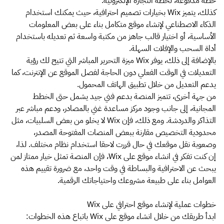
خطة مدفوعة، لخطة التجارة الإلكترونية.
كذلك، يتميز Wix بخيارات تصميم احترافية، حيث يمكنك استخدام
الذكاء الاصطناعي لإنشاء موقع متكامل بناء على بعض المعلومات
الأساسية، أو اختيار قالب جاهز من مكتبة واسعة ثم تعديله باستخدام
أداة السحب والإفلات السهلة.
بالإضافة إلى ذلك، يوفر Wix ميزة التحرير المباشر التي تتيح لك رؤية
التعديلات في الوقت الفعلي دون الحاجة لفصل الموقع عن الإنترنت، كما
يدعم التعديل من خلال تطبيق الهاتف المحمول.
من جهة أخرى، تتميز المنصة بدعم فني جيد يشمل حتى الخطط
المجانية، إلى جانب وجود مركز مساعدة غني بالمصادر، ودعم مباشر عبر
التذاكر والدردشة. ومع ذلك، فإن Wix لا يخلو من بعض السلبيات، مثل
محدودية التخصيص مقارنة ببعض المنصات المفتوحة المصدر،
وصعوبة نقل موقعك في حال قررت لاحقا استخدام نظام مختلف. لذا،
إن كنت تفكر في انشاء موقع على Wix، فإن المنصة تمثل خيار ممتاز لمن
يبحث عن الاحترافية والبساطة في وقت واحد، مع ضرورة تقييم هذه
العوامل بناء على طبيعة مشروعك واحتياجاتك الرقمية.
خطوات عملية لإنشاء موقع احترافي على Wix
ابدأ طريقك من خلال انشاء موقع على Wix باتباع هذه الخطوات: