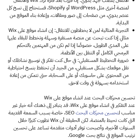
الانتقال يتطلب جهد يدوي: إذا قررت بعد فترة ترك Wix والانتقال
لمنصة أخرى مثل WordPress أو Shopify، فستحتاج إلى نسخ كل
عنصر يدوي، من صفحات إلى صور ومقالات، وإعادة بناء الموقع من
البداية.
التجربة المثالية لمن لا يخططون للانتقال: إن انشاء موقع على Wix
مثالي إذا كنت تبحث عن منصة مستقرة وسهلة وتخطط للبقاء عليها
على المدى الطويل، خصوصًا إذا لم تكن من المهتمين بالتحكم
البرمجي الكامل أو التنقل بين الأنظمة.
ضرورة التخطيط المستقبلي: في حال كنت تفكر في توسيع نشاطك أو
نقل موقعك بشكل مستقبلي، من الجيد أن تحتفظ بنسخ احتياطية
من المحتوى على حاسوبك أو على السحابة، حتى تتمكن من إعادة
استخدامه بسهولة في وقت لاحق.
تحسين محركات البحث عند انشاء موقع على Wix
عند التفكير في انشاء موقع على Wix، قد يتبادر إلى ذهنك أنه خيار غير
مناسب ل
تحسين محركات البحث
SEO، خاصة بسبب السمعة القديمة
التي كانت تحيط بالمنصة. لكن الحقيقة أن Wix تطورت كثيرًا خلال
السنوات الأخيرة، وأصبحت توفر أدوات متقدمة تساعد على تحسين
ترتيب الموقع في نتائج بحث Google.