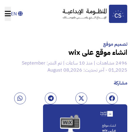
EN
تصميم موقع
انشاء موقع على wix
2496 مشاهدات | منذ 10 ساعات | تم النشر: September
01,2025 - آخر تحديث: August 08,2026
مشاركة