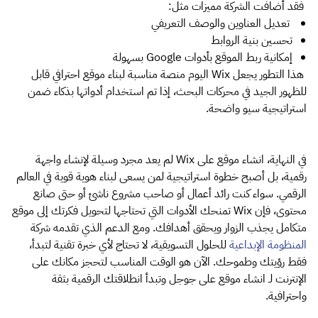
فقد أضافت الشركة مميزات مثل:
تعديل العناوين والوصف التعريفي
تحسين بنية الروابط
إمكانية ربط الموقع بأدوات Google بسهولة
هذا التطور يجعل Wix اليوم منصة مناسبة لبناء موقع احترافي قابل
للظهور الجيد في محركات البحث، إذا تم استخدام أدواتها بذكاء ضمن
استراتيجية سيو واضحة.
في النهاية، انشاء موقع على Wix لم يعد مجرد وسيلة لإنشاء واجهة
رقمية، بل أصبح خطوة استراتيجية لمن يسعى لبناء هوية قوية في العالم
الرقمي. سواء كنت رائد أعمال أو صاحب مشروع ناشئ أو حتى صانع
محتوى، فإن Wix تمنحك الأدوات التي تحتاجها لتحويل فكرتك إلى موقع
متكامل يجذب الزوار ويحقق أهدافك. ومع الدعم الذي تقدمه شركة
المنظومة الإبداعية
للحلول التسويقية، لا تحتاج لأي خبرة تقنية لتبدأ،
فقط رؤيتك وطموحك. الآن هو الوقت المناسب لتحجز مكانك على
الإنترنت لـ
انشاء
موقع على جوجل
وتبدأ انطلاقتك الرقمية بثقة
واحترافية.