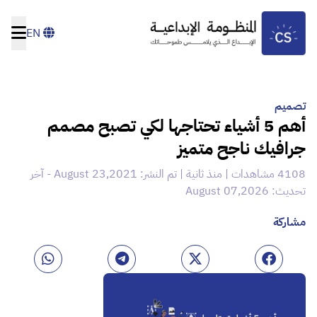
EN
تصميم
أهم 5 أشياء تحتاجها لكي تصبح مصمم
جرافيك ناجح متميز
4108 مشاهدات | منذ ثانية | تم النشر: August 23,2021 - آخر
تحديث: August 07,2026
مشاركة