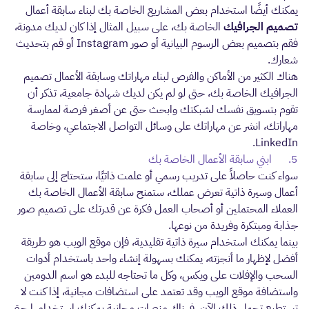
يمكنك أيضًا استخدام بعض المشاريع الخاصة بك لبناء سابقة أعمال
تصميم الجرافيك
الخاصة بك، على سبيل المثال إذا كان لديك مدونة،
فقم بتصميم بعض الرسوم البيانية أو صور Instagram أو قم بتحديث
شعارك.
هناك الكثير من الأماكن والفرص لبناء مهاراتك وسابقة الأعمال تصميم
الجرافيك الخاصة بك، حتى لو لم يكن لديك شهادة جامعية، تذكر أن
تقوم بتسويق نفسك لشبكتك وابحث حتى عن أصغر فرصة لممارسة
مهاراتك، انشر عن مهاراتك على وسائل التواصل الاجتماعي، وخاصة
LinkedIn.
5. ابني سابقة الأعمال الخاصة بك
سواء كنت حاصلاً على تدريب رسمي أو علمت ذاتيًا، ستحتاج إلى سابقة
أعمال وسيرة ذاتية تعرض عملك، ستمنح سابقة الأعمال الخاصة بك
العملاء المحتملين أو أصحاب العمل فكرة عن قدرتك على تصميم صور
جذابة ومبتكرة وفريدة من نوعها.
بينما يمكنك استخدام سيرة ذاتية تقليدية، فإن موقع الويب هو طريقة
أفضل لإظهار ما أنجزته، يمكنك بسهولة إنشاء واحد باستخدام أدوات
السحب والإفلات على ويكس، وكل ما تحتاجه للبدء هو اسم الدومبن
واستضافة موقع الويب وقد تعتمد على استضافات مجانية، إذا كنت لا
تستطيع تحمل ذلك الآن، فهناك منصات مجانية يمكنك استخدامها حتى