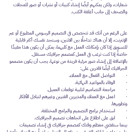
شعارات، ولكن يمكنهم أيضًا إنشاء كتيبات أو نشرات أو صور للمجلات
والصحف إلى جانب أغلفة الكتب.
على الرغم من أنك قد تتخصص في التصميم الرسومي المطبوع أو عبر
الإنترنت، إلا أن هناك تداخلًا بين الاثنين، وستجد نفسك أكثر قابلية
للتسويق إذا كان بإمكانك العمل مع كليهما، يمكن أن يكون هذا مفيدًا
خاصةً إذا كنت ترغب في العمل كمصمم جرافيك مستقل.
بالإضافة إلى إنشاء صور مرئية فريدة من نوعها، يجب أن يكون مصممو
الجرافيك أيضًا قادرين على:
· التواصل الفعال مع العملاء.
· الوفاء بالمواعيد النهائية.
· مراجعة التصاميم لتلبية توقعات العميل.
· اعمل مع العملاء والمديرين الفنيين وغيرهم لتبادل الأفكار
وتطويرها.
· استخدام برامج التصميم والبرامج المختلفة.
· ابق على اطلاع على اتجاهات تصميم الجرافيك.
بينما ستقضي معظم وقتك كمصمم جرافيك في إنشاء تصميمات
واستخدام مهاراتك الفنية، ستحتاج إلى العمل مباشرةً مع العملاء وأعضاء