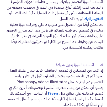
اكتساب الخبرة كمصمم جرافيك، يجب أن تعلمك الدورات الدراسية
والتدريبية كيفية إنشاء أنواع متعددة من الصور في مجموعة متنوعة من
الوسائط المختلفة، يمكن أن يشمل ذلك الشعارات أو أغلفة الكتب أو
الانفوجرافيك
أو بطاقات العمل.
قد تتمكن أيضًا من الحصول على تدريب داخلي يوفر لك خبرة عملية
مباشرة في تصميم الجرافيك للعملاء، قد يؤدي هذا التدريب إلى الحصول
على وظيفة، ويمكن أن يساعدك مركز الموارد المهنية في مدرستك في
البحث عن وظيفة بعد التخرج من الكلية أو قد يكون لمعلميك أيضًا
علاقات يمكنك الاستفادة منها.
4. اكتساب الخبرة بدون شهادة
إذا كنت من المبتدئين في تصميم الجرافيك، فربما يتعين عليك العمل
بجهد أكبر في بناء خبرة كبيرة، وتتمثل الخطوة الأولى في إتقان برامج
التصميم عبر الإنترنت مثل Adobe Illustrator وPhotoshop.
بمجرد أن تتمكن من إنشاء شعارات أساسية وتصميمات أخرى، فكر في
تقديم خدماتك على مواقع مثل
Fiverr
أو التواصل مع أصدقاء لك
أصحاب أعمال لمعرفة ما إذا كان يمكنك القيام ببعض أعمال التصميم
لهم مجانًا أو بتكلفة مخفضة.