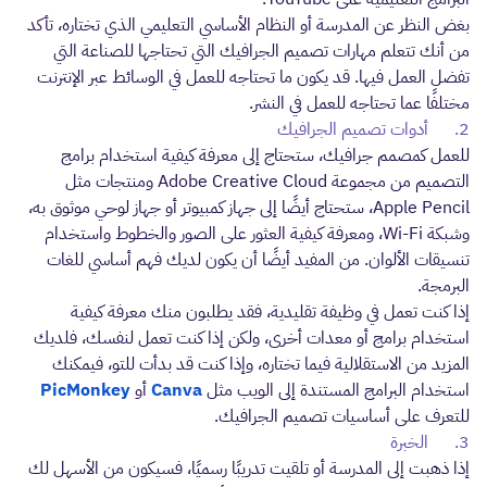
بغض النظر عن المدرسة أو النظام الأساسي التعليمي الذي تختاره، تأكد
من أنك تتعلم مهارات تصميم الجرافيك التي تحتاجها للصناعة التي
تفضل العمل فيها. قد يكون ما تحتاجه للعمل في الوسائط عبر الإنترنت
مختلفًا عما تحتاجه للعمل في النشر.
2. أدوات تصميم الجرافيك
للعمل كمصمم جرافيك، ستحتاج إلى معرفة كيفية استخدام برامج
التصميم من مجموعة Adobe Creative Cloud ومنتجات مثل
Apple Pencil، ستحتاج أيضًا إلى جهاز كمبيوتر أو جهاز لوحي موثوق به،
وشبكة Wi-Fi، ومعرفة كيفية العثور على الصور والخطوط واستخدام
تنسيقات الألوان. من المفيد أيضًا أن يكون لديك فهم أساسي للغات
البرمجة.
إذا كنت تعمل في وظيفة تقليدية، فقد يطلبون منك معرفة كيفية
استخدام برامج أو معدات أخرى، ولكن إذا كنت تعمل لنفسك، فلديك
المزيد من الاستقلالية فيما تختاره، وإذا كنت قد بدأت للتو، فيمكنك
استخدام البرامج المستندة إلى الويب مثل
Canva
أو
PicMonkey
للتعرف على أساسيات تصميم الجرافيك.
3. الخبرة
إذا ذهبت إلى المدرسة أو تلقيت تدريبًا رسميًا، فسيكون من الأسهل لك