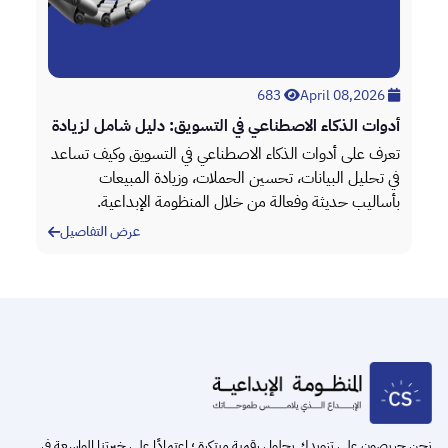
April 08,2026
683
April 08,2026
أدوات الذكاء الاصطناعي في التسويق: دليل شامل لزيادة
تطو
الأداء
أعم
،
تعرف على أدوات الذكاء الاصطناعي في التسويق وكيف تساعد
خدم
في تحليل البيانات، تحسين الحملات، وزيادة المبيعات
الم
بأساليب حديثة وفعالة من خلال المنظومة الإبداعية.
الم
عرض التفاصيل
Item
2
of
3
نحن حريصون على تزويدك بحلول رقمية مبتكرة ؛ اعتمادًا على خبرتنا الواسعة في