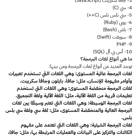
3- جافا سكريبت (JavaScript)
4- سي (C)
5- سي بلس بلس (C++)
6- روبي (Ruby)
7- باش (Bash)
8- سويفت (Swift)
9- PHP
10- أس بي أل (SQL)
ما هي أنواع لغات البرمجة؟
توجد العديد من أنواع لغات البرمجة ومن بينها:
لغات البرمجة عالية المستوى: وهي اللغات التي تستخدم تعبيرات
وأوامر مفهومة للإنسان، مثل: جافا، بايثون وجافا سكريبت.
لغات البرمجة منخفضة المستوى: وهي اللغات التي تستخدم
تعليمات قريبة من اللغة الآلية، مثل: اللغة الآلية ولغة التجميع.
لغات البرمجة الوسيطة: وهي اللغات التي تعتبر وسيطًا بين لغات
البرمجة العالية والمنخفضة المستوى، مثل: لغة سي ولغة سي بلس
بلس.
لغات البرمجة الشيئية: وهي اللغات التي تعتمد على مفهوم
الكائنات والتركيز على البيانات والعمليات المرتبطة بها، مثل: جافا،