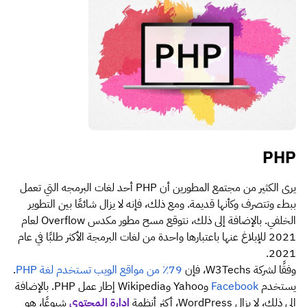
PHP
يرى الكثير من مجتمع المطورين أن PHP أحد لغات البرمجه التي تعمل
ببطء وتتصرف وكأنها قديمة. ومع ذلك، فإنه لا يزال شائعًا بين التطوير
الخلفي. بالإضافة إلى ذلك، نتوقع مسح مطور مكدس Overflow لعام
2021 للإبلاغ عنها باعتبارها واحدة من لغات البرمجة الأكثر طلبًا في عام
2021.
وفقًا لشركة W3Techs، فإن
79٪ من مواقع الويب تستخدم لغة PHP
.
يستخدم
Facebook
وYahoo وWikipedia إطار عمل PHP. بالإضافة
إلى ذلك، لا يزال WordPress، أكثر أنظمة
إدارة المحتوى
شيوعًا، هو