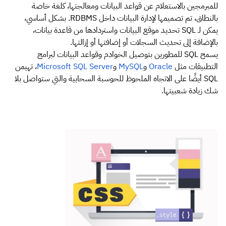
للمبرمجين بالاستعلام عن قواعد البيانات ومعالجتها، كلغة خاصة
بالنطاق، تم تصميمها لإدارة البيانات داخل RDBMS. بشكل أساسي،
يمكن لـ SQL تحديد موقع البيانات واستردادها من قاعدة بيانات،
بالإضافة إلى تحديث السجلات أو إضافتها أو إزالتها.
يسمح SQL للمطورين بتوصيل الخوادم وقواعد البيانات لبرامج
التطبيقات مثل
Oracle
و
MySQL
و
Microsoft SQL Server
، تهيمن
SQL أيضًا على الاتجاه الملحوظ للحوسبة السحابية والتي ستواصل بلا
شك زيادة شعبيتها.