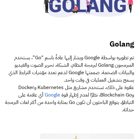
Golang
تم تطويره بواسطة Google ويشار إليها عادةً باسم "Go”، يستخدم
المبرمجون Golang لبرمجة النظام، الشبكة، تحرير الصوت والفيديو
والبيانات الضخمة. صممتها Google لدعم تعدد مؤشرات الترابط الذي
يسمح بتشغيل العمليات في وقت واحد.
علاوة على ذلك، تستخدم مشاريع مثل Kubernetes وDocker
وBlockchain Go، نظرًا لعدم إظهار قوة
Google
أي علامة على
التباطؤ، يتوقع الباحثون أن تكون Go بمثابة واحدة من أكثر لغات البرمجة
حداثة.