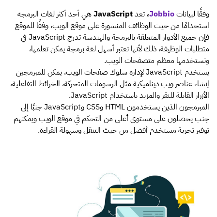
وفقًا لبيانات
Jobbio
،
تعد
JavaScript
هي أحد أكثر لغات البرمجه
استخدامًا من حيث الوظائف المنشورة على موقع الويب، وفقًا للموقع
فإن جميع الأدوار المتعلقة بالبرمجة والهندسة تدرج JavaScript في
متطلبات الوظيفة، ذلك لأنها تعتبر أسهل لغة برمجة يمكن تعلمها،
وتستخدمها معظم متصفحات الويب.
يستخدم JavaScript لإدارة سلوك صفحات الويب، يمكن للمبرمجين
إنشاء عناصر ويب ديناميكية مثل الرسومات المتحركة، الخرائط التفاعلية،
الأزرار القابلة للنقر والمزيد باستخدام JavaScript.
المبرمجون الذين يستخدمون HTML وCSS وJavaScript جنبًا إلى
جنب يحصلون على مستوى أعلى من التحكم في موقع الويب ويمكنهم
توفير تجربة مستخدم أفضل من حيث التنقل وسهولة القراءة.