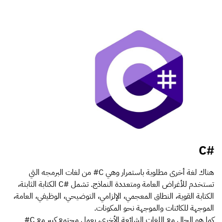
#C
هناك لغة أخرى مطلوبة باستمرار وهي C# من لغات البرمجه التي
تستخدم للأغراض العامة ومتعددة النماذج. تشمل #C الكتابة الثابتة،
الكتابة القوية، النطاق المعجمي، الإلزامي، التوضيحي، الوظيفي، العامة،
الموجهة للكائنات والموجهة نحو المكونات.
كما هو الحال مع اللغات الشائعة الأخرى، يعمل مجتمع كبير مع C#