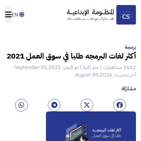
EN
برمجة
أكثر لغات البرمجه طلبا في سوق العمل 2021
1612 مشاهدات | منذ ثانية | تم النشر: September 03,2022 -
آخر تحديث: August 09,2026
مشاركة