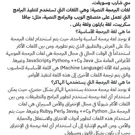
سي شارب وسويفت.
لغات البرمجة النصية: وهي اللغات التي تستخدم لتنفيذ البرامج
التي تعمل على متصفح الويب والبرامج النصية، مثل: جافا
سكريبت، لغة بايثون ولغة باش .
ما هي لغة البرمجة الأساسية؟
لا يوجد لغة برمجة أساسية واحدة، حيث يتم استخدام لغات البرمجة
بناءً على الغرض والتطبيق الذي يتم تطويره. ومن بين اللغات الأكثر
استخداماً في الوقت الحالي في مجال البرمجة هي لغات البرمجة الموجهة
للأغراض العامة مثل Java وC++ وPython وJavaScript وغيرها.
وتعتبر لغة الآلة (Machine Language) هي اللغة الأساسية للحاسوب
والتي يتم ترجمة اللغات الأخرى إلى هذه اللغة لتنفيذ الأوامر.
ما هي لغة البرمجة التي يستخدمها الهاكر؟
لا يوجد لغة برمجة محددة يستخدمها الهاكر بشكل حصري، حيث يمكن
استخدام أي لغة برمجة تستخدم لتطوير البرامج والتطبيقات. ومن بين
اللغات الأكثر شيوعًا في مجال الإخترراق والأمن السيبراني هي لغات
البرمجة مثل Python وC++ وJava وPerl وRuby وغيرها، حيث يتم
استخدام هذه اللغات لتطوير أدوات الاختراق والاستغلال والحماية
والأمن. ومن المهم الإشارة إلى أن استخدام أي لغة برمجة في الإختراق
يجب أن يكون بشكل قانوني ومسؤول.