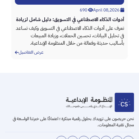
April 08,2026
690
April 08,2026
أدوات الذكاء الاصطناعي في التسويق: دليل شامل لزيادة
تطو
الأداء
أعم
،
تعرف على أدوات الذكاء الاصطناعي في التسويق وكيف تساعد
خدم
في تحليل البيانات، تحسين الحملات، وزيادة المبيعات
الم
بأساليب حديثة وفعالة من خلال المنظومة الإبداعية.
الم
عرض التفاصيل
Item
2
of
3
نحن حريصون على تزويدك بحلول رقمية مبتكرة ؛ اعتمادًا على خبرتنا الواسعة في
مجال تقنية المعلومات.