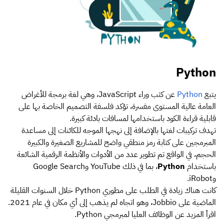
Python
يتبع
Python
عن كثب وراء JavaScript، وهي لغة برمجة للأغراض
العامة عالية المستوى مفسرة، تؤكد فلسفة التصميم الخاصة بها على
قابلية قراءة الكود باستخدامها لمسافات بادئة كبيرة.
تهدف تركيبات لغتها بالإضافة إلى نهجها الموجه للكائنات إلى مساعدة
المبرمجين على كتابة رمز منطقي واضح للمشاريع الصغيرة والكبيرة
الحجم، في الواقع تم تطوير عدد من الأدوات والأنظمة الرقمية الشائعة
باستخدام
Python
، بما في ذلك YouTube وGoogle Search
وiRobot.
كانت هناك زيادة في الطلب على مطوري Python خلال السنوات القليلة
الماضية على Jobbio، وهو اتجاه لم يذهب إلى أي مكان في عام 2021.
اقرأ المزيد عن
الوظائف العليا لمبرمجي Python.