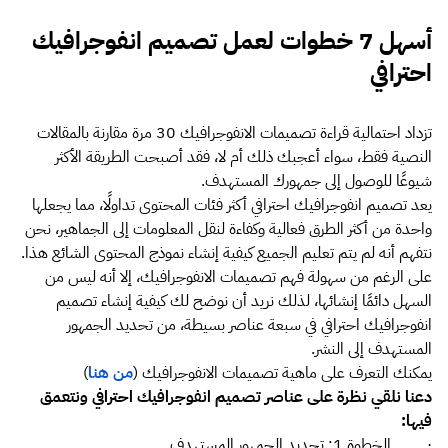
أسهل 7 خطوات لعمل تصميم انفوجرافيك
احترافي
تزداد احتمالية قراءة تصميمات الانفوجرافيك 30 مرة مقارنة بالمقالات
النصية فقط، سواء أعجبك ذلك أم لا، فقد أصبحت الطريقة الأكثر
شيوعًا للوصول إلى جمهورك المستهدف.
يعد تصميم انفوجرافيك احترافي أكثر فئات المحتوى تداولًا، مما يجعلها
واحدة من أكثر الطرق فعالية وكفاءة لنقل المعلومات إلى الجماهير، نحن
نتفهم أنه لم يتم تعليم الجميع كيفية إنشاء نموذج المحتوى الشائع هذا.
على الرغم من سهولة فهم تصميمات الانفوجرافيك، إلا أنه ليس من
السهل دائمًا إنشائها، لذلك نريد أن نوضح لك كيفية إنشاء تصميم
انفوجرافيك احترافي في سبعة عناصر بسيطة، من تحديد الجمهور
المستهدف إلى النشر.
يمكنك التعرف على ماهية تصميمات الانفوجرافيك (
من هنا
)
دعنا نلقي نظرة على عناصر تصميم انفوجرافيك احترافي ونتعمق
فيها:
· الخطوة 1: تحديد الجمهور المستهدف.