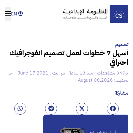
EN
تصميم
أسهل 7 خطوات لعمل تصميم انفوجرافيك
احترافي
3476 مشاهدات | منذ 13 ساعة | تم النشر: June 17,2021 - آخر
تحديث: August 06,2026
مشاركة