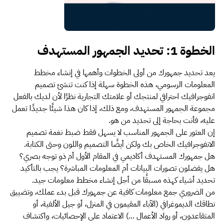
الخطوة 1: تحديد الجمهور المستهدف
يعد تحديد جمهورك من أولى الخطوات وأهمها في إنشاء مخطط
المعلومات الرسومي، هذه الخطوة سهلة إذا كنت تنشئ تصميم
انفوجرافيك احترافي لمنتجك أو علامتك التجارية نظرًا لأن لديك بالفعل
مجموعة الجمهور المستهدف، ومع ذلك، إذا كان هذا شيئًا جديدًا تعمل
عليه، فأنت بحاجة إلى تحديد من هو.
إن العثور على الجمهور المناسب لا يسهل فقط ضبط نغمة تصميم
الانفوجرافيك الخاص بك ولكن أيضًا التصميم واللون وحتى الكتابة.
هل جمهورك المستهدف أكاديمي في المقام الأول أم ذو توجه بصري؟
هل يفضلون تصورات البيانات أم المعلومات المباشرة؟ يجب بالتأكيد
تحديد أشياء كهذه مسبقًا من أجل إنشاء مخطط معلومات جيد.
من الضروري جمع معلومات كافية عن جمهورك قبل بدء عملك، وتضييق
نطاقك الديموغرافي (الآباء المقيمون في المنزل، أو جيل الألفية، أو
المتقاعدون، أو رواد الأعمال ...) الاعتماد على الإحصائيات، واكتشاف