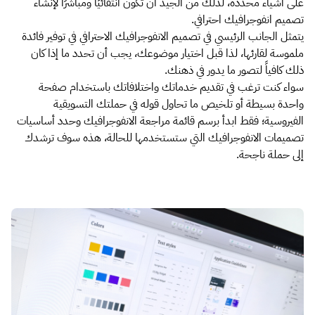
على أشياء محددة، لذلك من الجيد أن تكون انتقائيًا ومباشرًا لإنشاء
تصميم انفوجرافيك احترافي.
يتمثل الجانب الرئيسي في تصميم الانفوجرافيك الاحترافي في توفير فائدة
ملموسة لقارئها، لذا قبل اختيار موضوعك، يجب أن تحدد ما إذا كان
ذلك كافياً لتصور ما يدور في ذهنك.
سواء كنت ترغب في تقديم خدماتك واختلافاتك باستخدام صفحة
واحدة بسيطة أو تلخيص ما تحاول قوله في حملتك التسويقية
الفيروسية؛ فقط ابدأ برسم قائمة مراجعة الانفوجرافيك وحدد أساسيات
تصميمات الانفوجرافيك التي ستستخدمها للحالة، هذه سوف ترشدك
إلى حملة ناجحة.