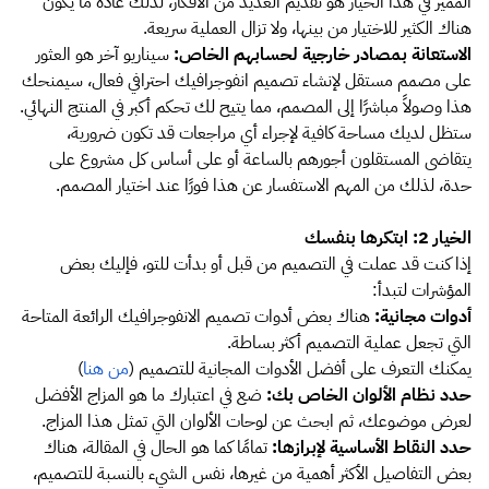
المميز في هذا الخيار هو تقديم العديد من الأفكار، لذلك عادة ما يكون
هناك الكثير للاختيار من بينها، ولا تزال العملية سريعة.
الاستعانة بمصادر خارجية لحسابهم الخاص:
سيناريو آخر هو العثور
على مصمم مستقل لإنشاء تصميم انفوجرافيك احترافي فعال، سيمنحك
هذا وصولاً مباشرًا إلى المصمم، مما يتيح لك تحكم أكبر في المنتج النهائي.
ستظل لديك مساحة كافية لإجراء أي مراجعات قد تكون ضرورية،
يتقاضى المستقلون أجورهم بالساعة أو على أساس كل مشروع على
حدة، لذلك من المهم الاستفسار عن هذا فورًا عند اختيار المصمم.
الخيار 2: ابتكرها بنفسك
إذا كنت قد عملت في التصميم من قبل أو بدأت للتو، فإليك بعض
المؤشرات لتبدأ:
أدوات مجانية:
هناك بعض أدوات تصميم الانفوجرافيك الرائعة المتاحة
التي تجعل عملية التصميم أكثر بساطة.
يمكنك التعرف على أفضل الأدوات المجانية للتصميم (
من هنا
)
حدد نظام الألوان الخاص بك:
ضع في اعتبارك ما هو المزاج الأفضل
لعرض موضوعك، ثم ابحث عن لوحات الألوان التي تمثل هذا المزاج.
حدد النقاط الأساسية لإبرازها:
تمامًا كما هو الحال في المقالة، هناك
بعض التفاصيل الأكثر أهمية من غيرها، نفس الشيء بالنسبة للتصميم،