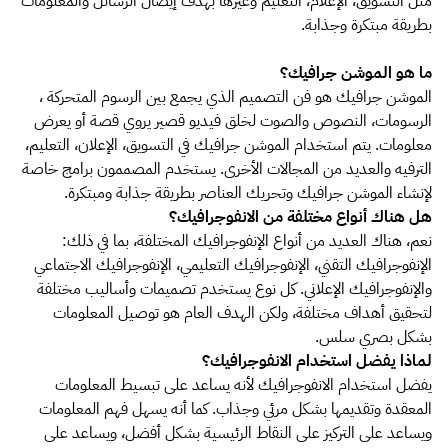
مثل التسويق، الإعلام، التعليم وغيرها بهدف إيصال الرسائل والمعلومات
بطريقة مبتكرة وجذابة.
ما هو الموشن جرافيك؟
الموشن جرافيك هو فن التصميم الذي يجمع بين الرسوم المتحركة ،
الرسومات، النصوص والصوت لخلق فيديو قصير يروي قصة أو يعرض
معلومات. يتم استخدام الموشن جرافيك في التسويق، الإعلان، التعليم،
الترفيه والعديد من المجالات الأخرى. يستخدم المصممون برامج خاصة
لإنشاء الموشن جرافيك وتحريك العناصر بطريقة جذابة ومبتكرة.
هل هناك أنواع مختلفة من الانفوجرافيك؟
نعم، هناك العديد من أنواع الإنفوجرافيك المختلفة، بما في ذلك:
الإنفوجرافيك التقني، الإنفوجرافيك التعليمي، الإنفوجرافيك الاجتماعي
والإنفوجرافيك الإعلاني. كل نوع يستخدم تصميمات وأساليب مختلفة
لتحقيق أهداف مختلفة، ولكن الهدف العام هو توصيل المعلومات
بشكل بصري سلس.
لماذا يفضل استخدام الانفوجرافيك؟
يفضل استخدام الانفوجرافيك لأنه يساعد على تبسيط المعلومات
المعقدة وتقديمها بشكل مرئي وجذاب. كما أنه يسهل فهم المعلومات
ويساعد على التركيز على النقاط الرئيسية بشكل أفضل، ويساعد على