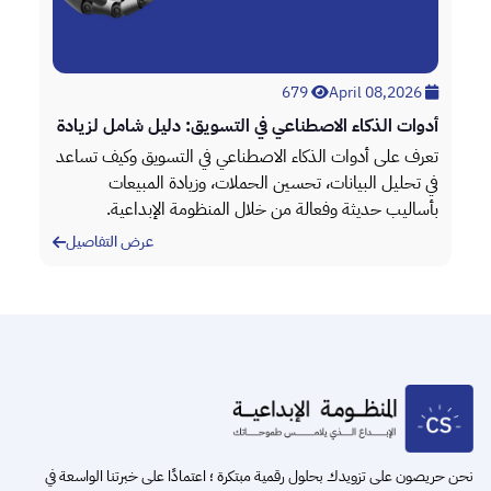
April 08,2026
679
April 08,2026
أدوات الذكاء الاصطناعي في التسويق: دليل شامل لزيادة
تطو
الأداء
أعم
،
تعرف على أدوات الذكاء الاصطناعي في التسويق وكيف تساعد
خدم
في تحليل البيانات، تحسين الحملات، وزيادة المبيعات
الم
بأساليب حديثة وفعالة من خلال المنظومة الإبداعية.
الم
عرض التفاصيل
Item
2
of
3
نحن حريصون على تزويدك بحلول رقمية مبتكرة ؛ اعتمادًا على خبرتنا الواسعة في