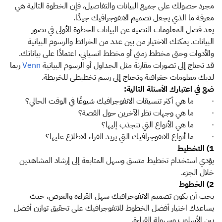
مجرد حصولك على جميع البيانات والتفاصيل، فإن الخطوة التالية هي
معرفة ما الذي يجعل تصميم الانفوجرافيك جيدًا.
يعد فصل المعلومات النصية عن البيانات الخطوة الأولى في تصور
البيانات. يمكنك الاختيار من بين عدد من الخرائط والرسوم البيانية
والأدوات وحتى مخطط زمني أو مخطط انسيابي، اعتمادًا على بياناتك.
قد تحتاج إلى تصورات مقارنة مثل الجداول أو الرسوم البيانية
Venn
ربما
لديك معلومات جغرافية وتحتاج إلى رسم تخطيطي للخريطة.
ضع في اعتبارك الأسئلة التالية:
· ما هي أكثر تنسيقات الانفوجرافيك شيوعًا في الوقت الحالي؟
· ما هي وجهات نظر الآخرين حول القصة؟
· ما هي الأنواع التي تنجذب إليها؟
· ما أنواع الانفوجرافيك التي يريد القراء الاطلاع عليها؟
1) التخطيط
يؤدي استخدام تخطيط متسق وسهل المتابعة إلى إرشاد المشاهدين
خلال الجزء.
2) الخطوط
يجب أن يكون تصميم الانفوجرافيك سهل القراءة والعرض، حيث
يساعدك اختيار أفضل الخطوط للانفوجرافيك على تحقيق توازن أفضل
بين الأسلوب وسهولة القراءة.